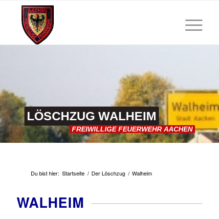
LÖSCHZUG
WALHEIM
FREIWILLIGE
FEUERWEHR
AACHEN
Du bist hier:
Startseite
/
Der Löschzug
/
Walheim
WALHEIM