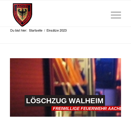
Du bist hier:
Startseite
/
Einsätze 2023
LÖSCHZUG
WALHEIM
FREIWILLIGE
FEUERWEHR
AACHEN