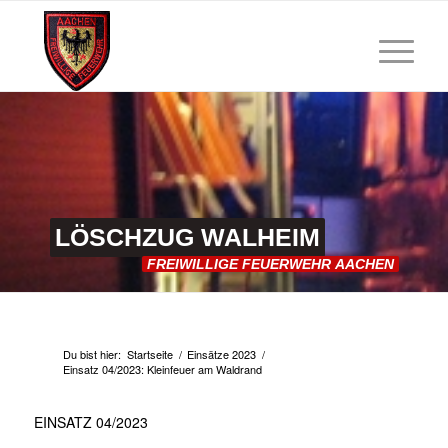
LÖSCHZUG
WALHEIM
FREIWILLIGE
FEUERWEHR
AACHEN
Du bist hier:
Startseite
/
Einsätze 2023
/
Einsatz 04/2023: Kleinfeuer am Waldrand
EINSATZ 04/2023