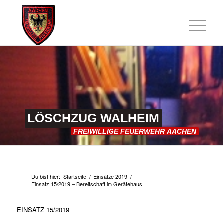
LÖSCHZUG
WALHEIM
FREIWILLIGE
FEUERWEHR
AACHEN
Du bist hier:
Startseite
/
Einsätze 2019
/
Einsatz 15/2019 – Bereitschaft im Gerätehaus
EINSATZ 15/2019