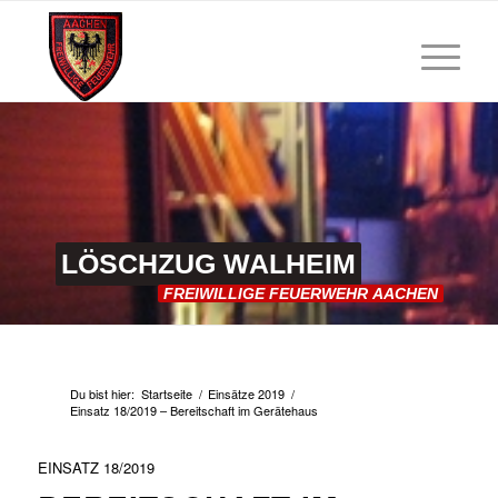
LÖSCHZUG
WALHEIM
FREIWILLIGE
FEUERWEHR
AACHEN
Du bist hier:
Startseite
/
Einsätze 2019
/
Einsatz 18/2019 – Bereitschaft im Gerätehaus
EINSATZ 18/2019