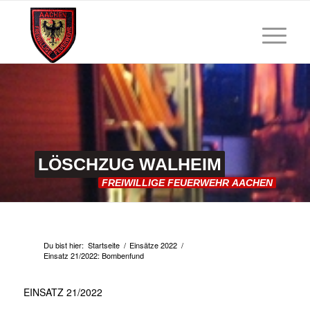
LÖSCHZUG
WALHEIM
FREIWILLIGE
FEUERWEHR
AACHEN
Du bist hier:
Startseite
/
Einsätze 2022
/
Einsatz 21/2022: Bombenfund
EINSATZ 21/2022