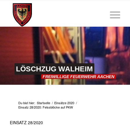
LÖSCHZUG
WALHEIM
FREIWILLIGE
FEUERWEHR
AACHEN
Du bist hier:
Startseite
/
Einsätze 2020
/
Einsatz 28/2020: Felssblöcke auf PKW
EINSATZ 28/2020